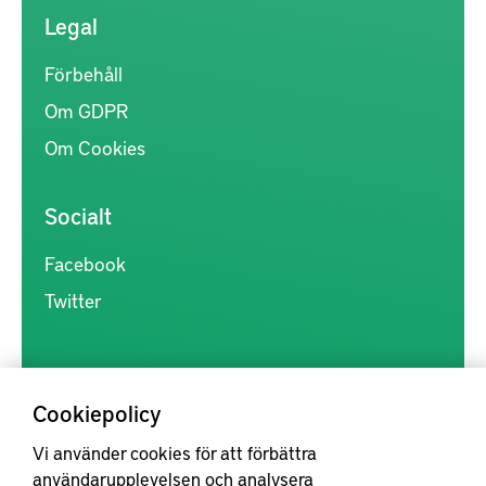
Legal
Förbehåll
Om GDPR
Om Cookies
Socialt
Facebook
Twitter
Cookiepolicy
Vi använder cookies för att förbättra
Kunskapsförmedlingen är en samlingsplats för svensk forskning
användarupplevelsen och analysera
inom produkt- och produktionsutveckling, med syftet att göra