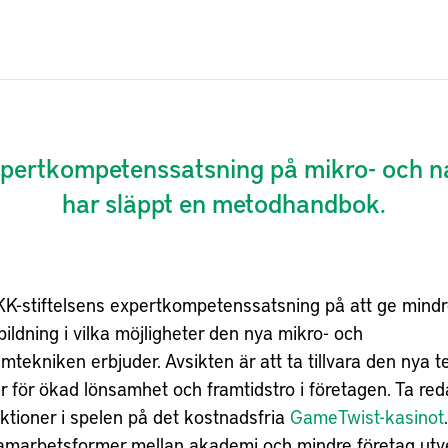
expertkompetenssatsning på mikro- och 
har släppt en metodhandbok.
KK-stiftelsens expertkompetenssatsning på att ge mind
bildning i vilka möjligheter den nya mikro- och
tekniken erbjuder. Avsikten är att ta tillvara den nya 
r för ökad lönsamhet och framtidstro i företagen. Ta red
ktioner i spelen på det kostnadsfria
GameTwist-kasinot
amarbetsformer mellan akademi och mindre företag utv