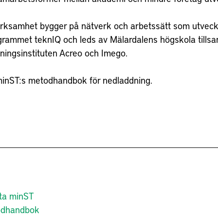
rksamhet bygger på nätverk och arbetssätt som utveck
grammet teknIQ och leds av Mälardalens högskola till
ningsinstituten Acreo och Imego.
minST:s metodhandbok för nedladdning.
a minST
odhandbok