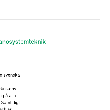
nanosystemteknik
re svenska
teknikens
a på alla
. Samtidigt
ecklas.