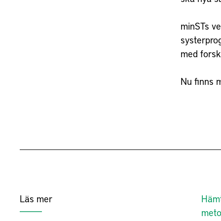
minSTs ve
systerpro
med forsk
Nu finns 
Läs mer
Hämt
met