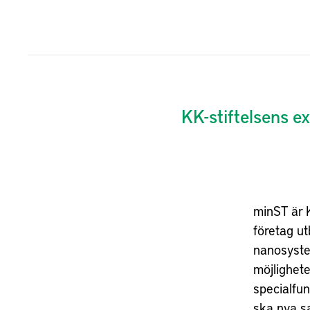
KK-stiftelsens 
minST är 
företag ut
nanosystem
möjlighete
specialfun
ska nya s