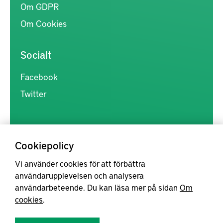
Om GDPR
Om Cookies
Socialt
Facebook
Twitter
Cookiepolicy
Vi använder cookies för att förbättra
Kunskapsförmedlingen är en samlingsplats för svensk forskning
användarupplevelsen och analysera
inom produkt- och produktionsutveckling, med syftet att göra
användarbeteende. Du kan läsa mer på sidan
Om
forskningsresultat mer tillgängliga för industrin, samt att stärka
cookies
.
samverkan mellan högskolor, institut och näringsliv.