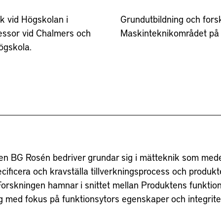
k vid Högskolan i
Grundutbildning och fors
essor vid Chalmers och
Maskinteknikområdet på
ögskola.
en BG Rosén bedriver grundar sig i mätteknik som medel
ecificera och kravställa tillverkningsprocess och produk
 Forskningen hamnar i snittet mellan Produktens funktio
ng med fokus på funktionsytors egenskaper och integrite