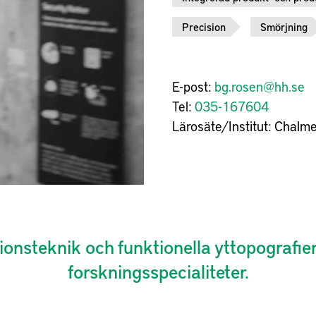
Precision
Smörjning
E-post:
bg.rosen@hh.se
Tel:
035-167604
Lärosäte/Institut:
Chalme
onsteknik och funktionella yttopografie
forskningsspecialiteter.