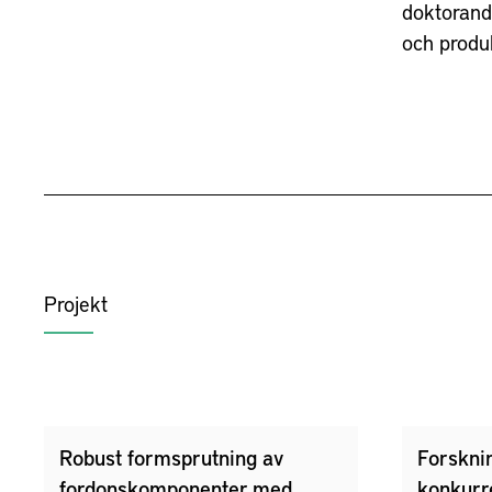
doktorand
och produk
Projekt
Robust formsprutning av
Forskni
fordonskomponenter med
konkurr