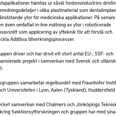
tapplikationer hämtas ur såväl fordonsindustrins drivlin
inredningsdetaljer i olika plastmaterial som dentalimpla
ånstötande ytor för medicinska applikationer. På senare 
n även omfattat in-line mätning av ytor i roboticerade
savsnitt som applicering av ytteknik för att förstå och
ckla Additiva tillverkningsprocesser.
ppen driver och har drivit ett stort antal EU-, SSF- och
nansierade projekt i samverkan med Svensk och utlänsk 
t.
sgruppen samarbetar regelbundet med Fraunhofer Instit
ch Universiteten i Lyon, Aalen (Tyskland), Huddersfield
cket samverkan med Chalmers och Jönköpings Teknis
kring funktionsytforskningen och gruppen har med sina