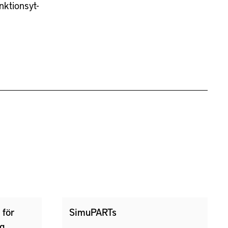
nktionsyt-
 för
SimuPARTs
yg