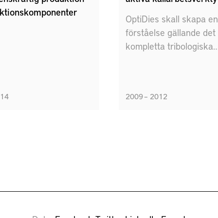
riktionskomponenter
OptiDies skall skapa en
förståelse gällande det
kompletta tribologiska
systemet, vilket involve
antal olika kompetense
tribologi system, plåt o
014
2009 – 2012
verktygsmaterial, nya
tillverkningsmetoder fö
verktyg, numeriska ana
samt kostnads modeller