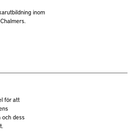
karutbildning inom
 Chalmers.
 för att
tens
n och dess
t.