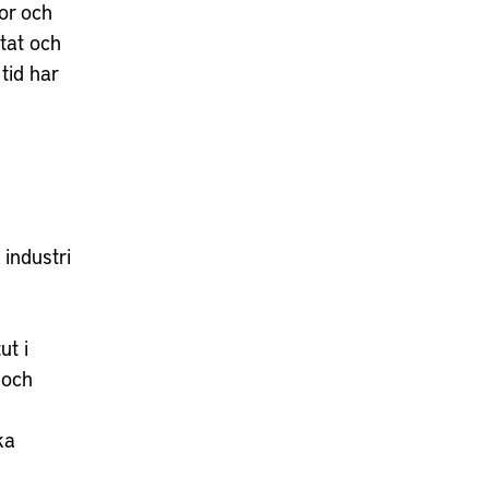
or och
ntat och
tid har
industri
ut i
 och
ka