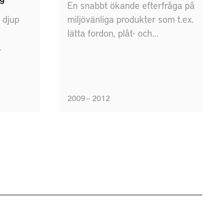
En snabbt ökande efterfråga på
 djup
miljövänliga produkter som t.ex.
lätta fordon, plåt- och
verktygsmaterialleverantörer
rar ett
och plåtformningsindustri står
r;
inför spännade
ch
affärsmöjligheter under de
2009 – 2012
kommande åren. Men, ett antal
r
viktiga utmaningar måste
lyser
övervinnas innan man kan
ing.
hämta hem frukterna av dessa
affärsmöjligheter.