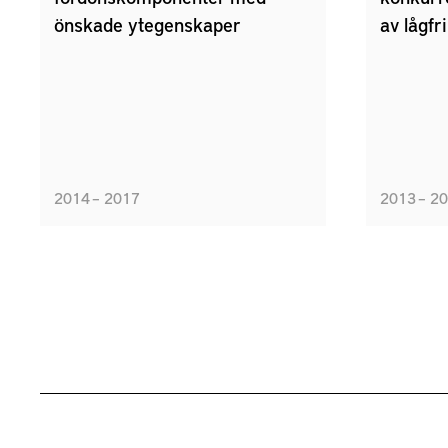
önskade ytegenskaper
av lågf
2014 – 2017
2013 – 2