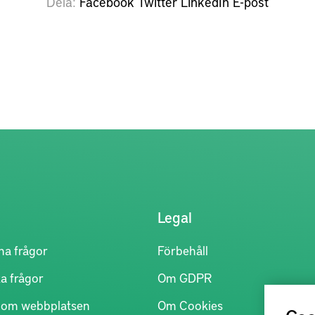
Dela
Facebook
Twitter
LinkedIn
E-post
Legal
na frågor
Förbehåll
a frågor
Om GDPR
r om webbplatsen
Om Cookies