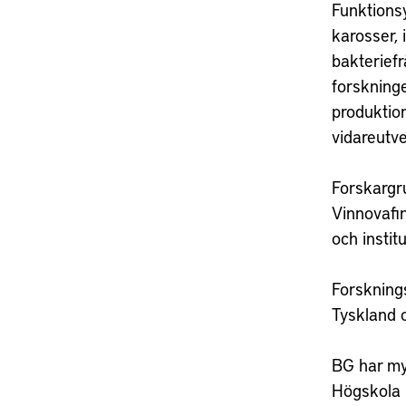
Funktionsy
karosser, 
bakteriefr
forskninge
produktion
vidareutve
Forskargru
Vinnovafi
och institu
Forskning
Tyskland o
BG har my
Högskola 