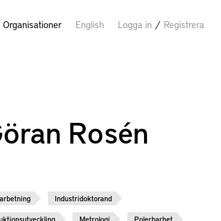
Organisationer
English
Logga in
/
Registrera
Göran Rosén
arbetning
Industridoktorand
uktionsutveckling
Metrologi
Polerbarhet