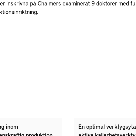
er inskrivna på Chalmers examinerat 9 doktorer med fu
tionsinriktning.
ng inom
En optimal verktygsyta
enskraftig produktion
aktiva kallarbetsverkt