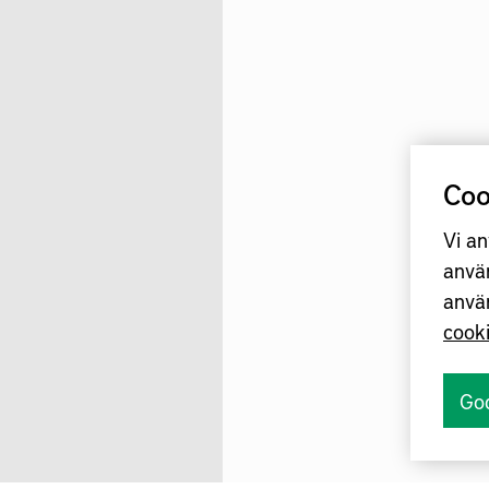
Coo
Vi an
anvä
anvä
cook
Go