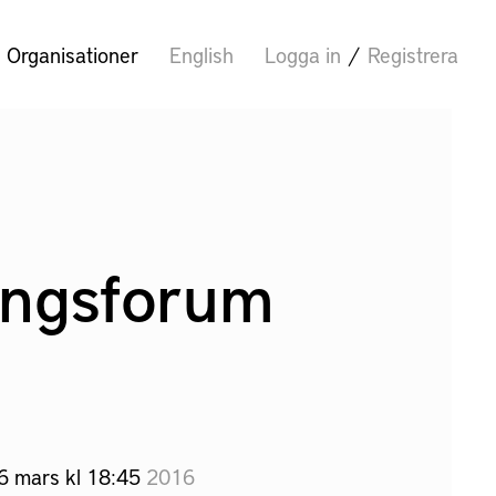
Organisationer
English
Logga in
/
Registrera
ingsforum
16 mars kl 18:45
2016