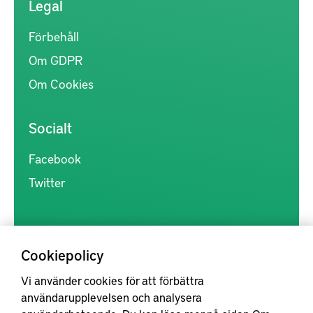
Legal
Förbehåll
Om GDPR
Om Cookies
Socialt
Facebook
Twitter
Cookiepolicy
Vi använder cookies för att förbättra
Kunskapsförmedlingen är en samlingsplats för svensk forskning
användarupplevelsen och analysera
inom produkt- och produktionsutveckling, med syftet att göra