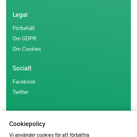
Legal
Förbehåll
Om GDPR
Om Cookies
Socialt
Facebook
Twitter
Cookiepolicy
Vi använder cookies för att förbättra
Kunskapsförmedlingen är en samlingsplats för svensk forskning