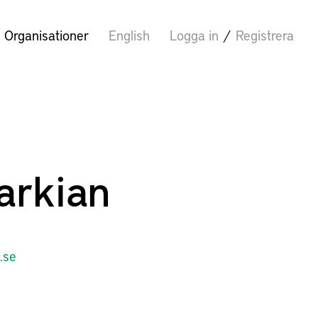
Organisationer
English
Logga in
/
Registrera
arkian
.se