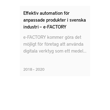
Effektiv automation för
anpassade produkter i svenska
industri – e-FACTORY
e-FACTORY kommer göra det
möjligt för företag att använda
digitala verktyg som ett medel
för att erhålla ett antal olika
produktionsvärden, t.ex. ökad
2018 – 2020
kapacitet, förbättrad kvalitet,
förbättrad spårbarhet, etc.