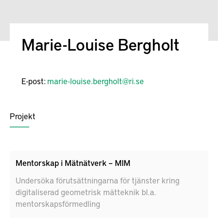
Marie-Louise Bergholt
E-post:
marie-louise.bergholt@ri.se
Projekt
Mentorskap i Mätnätverk – MIM
Undersöka förutsättningarna för tjänster kring
digitaliserad geometrisk mätteknik bl.a.
mentorskapsförmedling