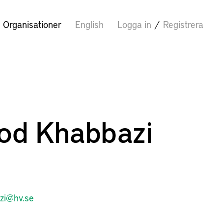
Organisationer
English
Logga in
/
Registrera
d Khabbazi
zi@hv.se