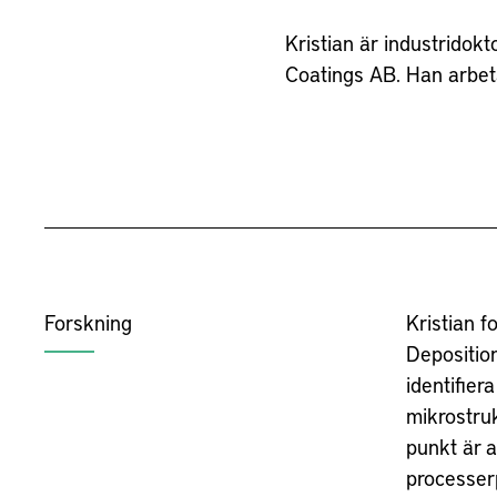
Kristian är industridokt
Coatings AB. Han arbet
Forskning
Kristian 
Deposition
identifier
mikrostru
punkt är a
processer