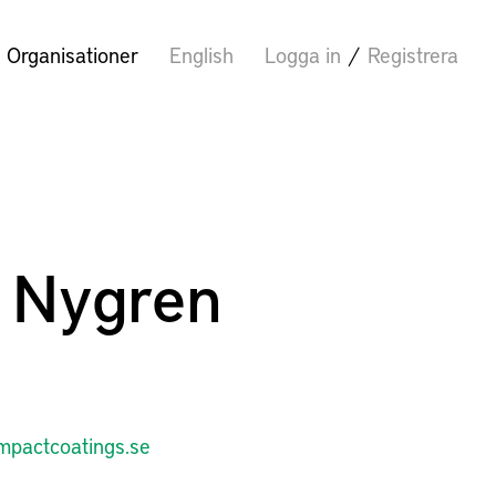
Organisationer
English
Logga in
/
Registrera
n Nygren
impactcoatings.se