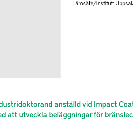
Lärosäte/Institut:
Uppsala
ndustridoktorand anställd vid Impact Co
d att utveckla beläggningar för bränslece