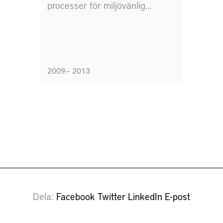
processer för miljövänlig
volymproduktion av bipolära
flödesplattor för bränsleceller,
belagda med
korrosionsresistenta ytskikt
2009 – 2013
medels PVD teknik.
Dela
Facebook
Twitter
LinkedIn
E-post