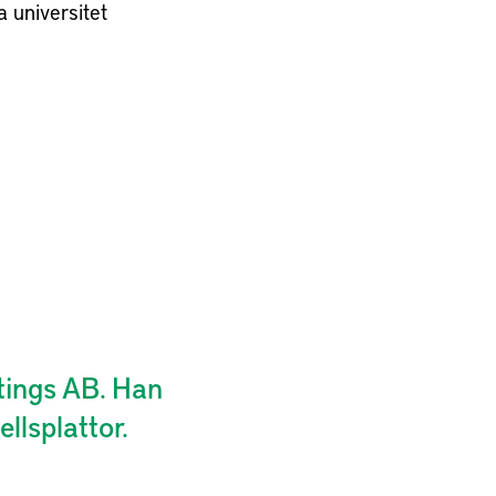
 universitet
atings AB. Han
llsplattor.