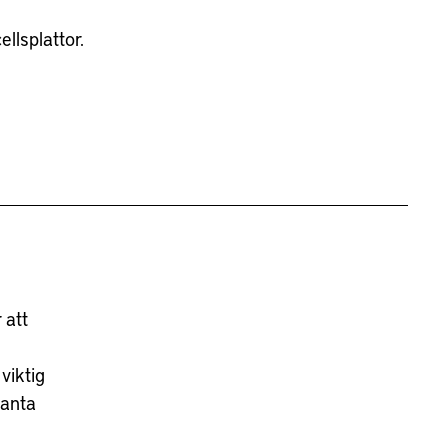
llsplattor.
 att
viktig
vanta