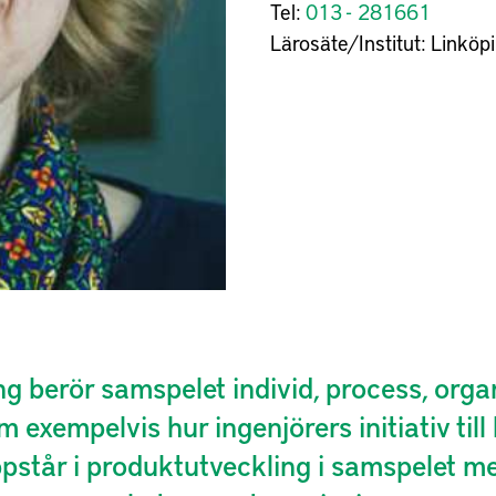
Tel:
013 - 281661
Lärosäte/Institut:
Linköpi
ng berör samspelet individ, process, orga
 exempelvis hur ingenjörers initiativ till
pstår i produktutveckling i samspelet mel