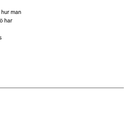
m hur man
ö har
s