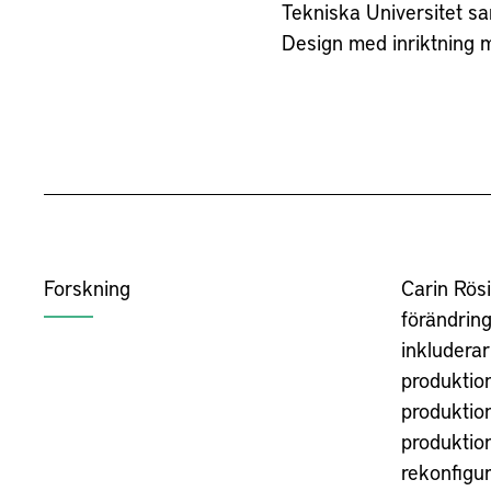
Tekniska Universitet s
Design med inriktning 
Forskning
Carin Rösi
förändrin
inkluderar
produktion
produktio
produktio
rekonfigur