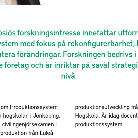
siös forskningsintresse innefattar utfo
stem med fokus på rekonfigurerbarhet, 
tera förändringar. Forskningen bedrivs 
 företag och är inriktar på såväl strate
nivå.
inom Produktionssystem
ng från Mälardalens
a högskolan i Jönköping.
dag docent inom
civilingenjörsexamen i
produktionssystem.
produktion från Luleå