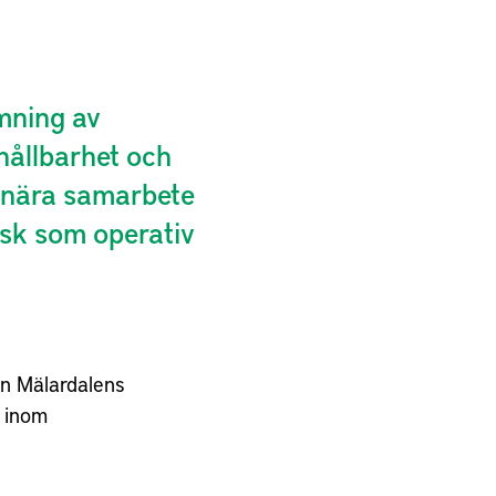
rmning av
hållbarhet och
i nära samarbete
gisk som operativ