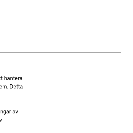
tt hantera
tem. Detta
ingar av
v