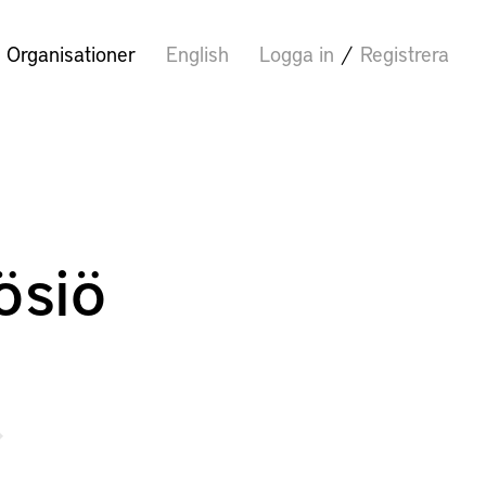
Organisationer
English
Logga in
/
Registrera
ösiö