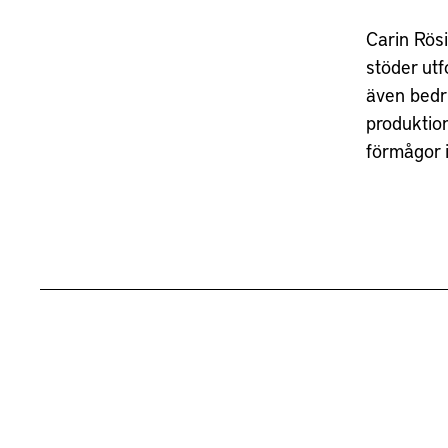
Carin Rös
stöder ut
även bedr
produktio
förmågor i