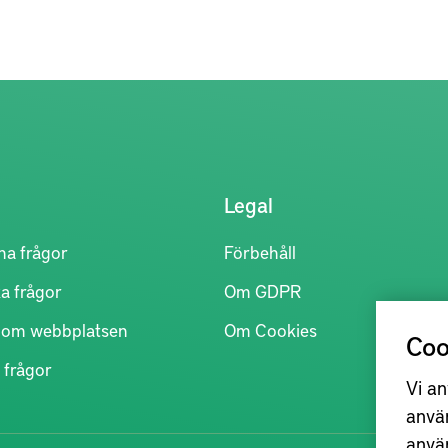
Legal
na frågor
Förbehåll
a frågor
Om GDPR
r om webbplatsen
Om Cookies
Coo
 frågor
Vi an
anvä
anvä