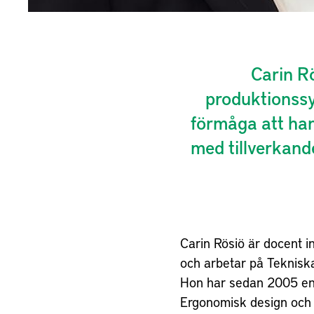
Carin Rö
produktionssy
förmåga att han
med tillverkande
Carin Rösiö är docent 
produktionsutveckli
och arbetar på Teknisk
Högskola. Är i
Hon har sedan 2005 en 
Ergonomisk design och 