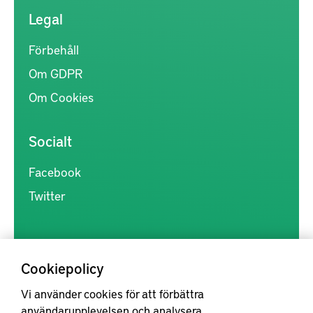
Legal
Förbehåll
Om GDPR
Om Cookies
Socialt
Facebook
Twitter
Cookiepolicy
Vi använder cookies för att förbättra
Kunskapsförmedlingen är en samlingsplats för svensk forskning
användarupplevelsen och analysera