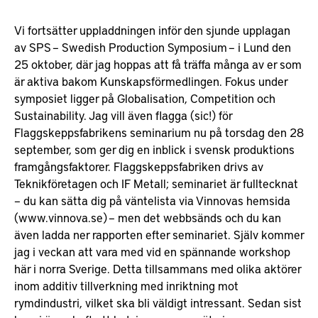
Vi fortsätter uppladdningen inför den sjunde upplagan
av SPS – Swedish Production Symposium – i Lund den
25 oktober, där jag hoppas att få träffa många av er som
är aktiva bakom Kunskapsförmedlingen. Fokus under
symposiet ligger på Globalisation, Competition och
Sustainability. Jag vill även flagga (sic!) för
Flaggskeppsfabrikens seminarium nu på torsdag den 28
september, som ger dig en inblick i svensk produktions
framgångsfaktorer. Flaggskeppsfabriken drivs av
Teknikföretagen och IF Metall; seminariet är fulltecknat
– du kan sätta dig på väntelista via Vinnovas hemsida
(www.vinnova.se) – men det webbsänds och du kan
även ladda ner rapporten efter seminariet. Själv kommer
jag i veckan att vara med vid en spännande workshop
här i norra Sverige. Detta tillsammans med olika aktörer
inom additiv tillverkning med inriktning mot
rymdindustri, vilket ska bli väldigt intressant. Sedan sist