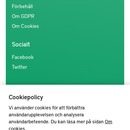
Förbehåll
Om GDPR
Om Cookies
Socialt
Facebook
Twitter
Cookiepolicy
Vi använder cookies för att förbättra
Kunskapsförmedlingen är en samlingsplats för svensk forskning
användarupplevelsen och analysera
inom produkt- och produktionsutveckling, med syftet att göra
användarbeteende. Du kan läsa mer på sidan
Om
forskningsresultat mer tillgängliga för industrin, samt att stärka
cookies
.
samverkan mellan högskolor, institut och näringsliv.