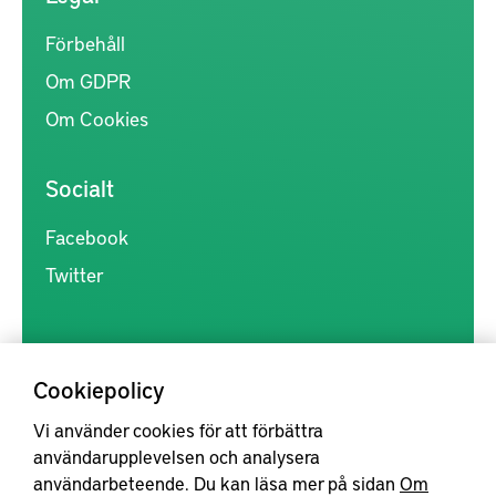
Förbehåll
Om GDPR
Om Cookies
Socialt
Facebook
Twitter
Cookiepolicy
Vi använder cookies för att förbättra
Kunskapsförmedlingen är en samlingsplats för svensk forskning
användarupplevelsen och analysera
inom produkt- och produktionsutveckling, med syftet att göra
användarbeteende. Du kan läsa mer på sidan
Om
forskningsresultat mer tillgängliga för industrin, samt att stärka