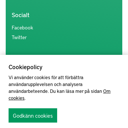
Socialt
Facebook
Twitter
Cookiepolicy
Vi använder cookies för att förbättra
Kunskapsförmedlingen är en samlingsplats för svensk forskning
användarupplevelsen och analysera
inom produkt- och produktionsutveckling, med syftet att göra
användarbeteende. Du kan läsa mer på sidan
Om
forskningsresultat mer tillgängliga för industrin, samt att stärka
cookies
.
samverkan mellan högskolor, institut och näringsliv.
Godkänn cookies