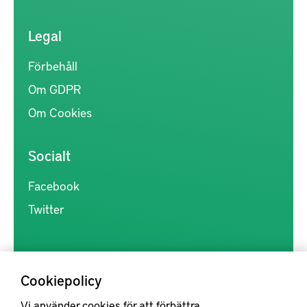
Legal
Förbehåll
Om GDPR
Om Cookies
Socialt
Facebook
Twitter
Cookiepolicy
Vi använder cookies för att förbättra