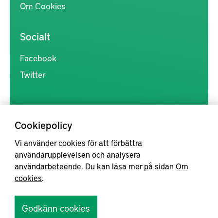
Om Cookies
Socialt
Facebook
Twitter
Cookiepolicy
Vi använder cookies för att förbättra
Kunskapsförmedlingen är en samlingsplats för svensk forskning
användarupplevelsen och analysera
inom produkt- och produktionsutveckling, med syftet att göra
användarbeteende. Du kan läsa mer på sidan
Om
forskningsresultat mer tillgängliga för industrin, samt att stärka
cookies
.
samverkan mellan högskolor, institut och näringsliv.
Godkänn cookies