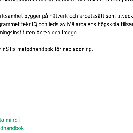
rksamhet bygger på nätverk och arbetssätt som utveck
grammet teknIQ och leds av Mälardalens högskola till
ningsinstituten Acreo och Imego.
minST:s metodhandbok för nedladdning.
a minST
odhandbok