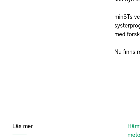
minSTs ve
systerpro
med forsk
Nu finns 
Läs mer
Hämt
met