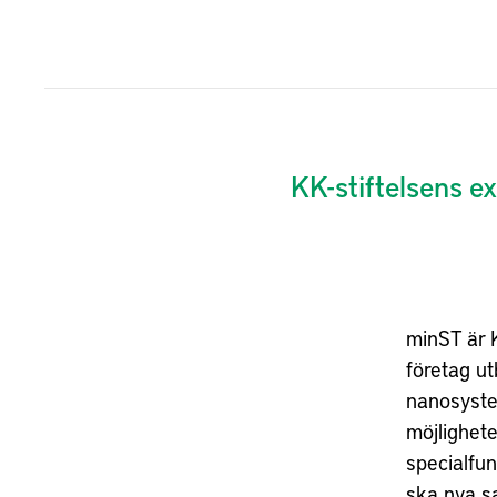
KK-stiftelsens 
minST är 
företag ut
nanosystem
möjlighete
specialfun
ska nya s