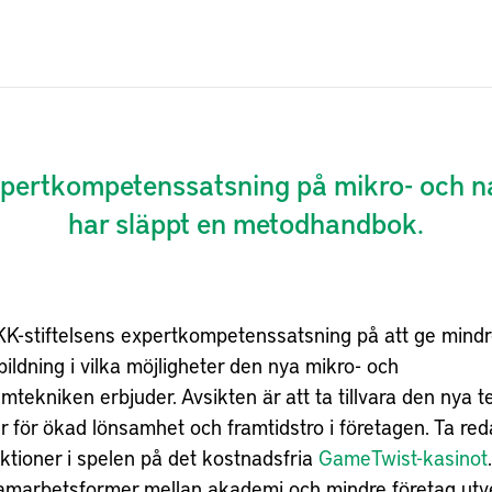
expertkompetenssatsning på mikro- och 
har släppt en metodhandbok.
KK-stiftelsens expertkompetenssatsning på att ge mind
bildning i vilka möjligheter den nya mikro- och
tekniken erbjuder. Avsikten är att ta tillvara den nya 
r för ökad lönsamhet och framtidstro i företagen. Ta red
ktioner i spelen på det kostnadsfria
GameTwist-kasinot
amarbetsformer mellan akademi och mindre företag utv