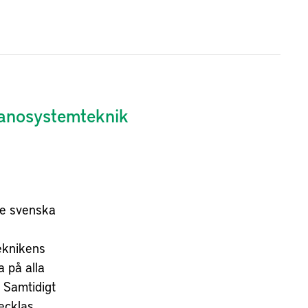
nanosystemteknik
re svenska
teknikens
a på alla
. Samtidigt
ecklas.