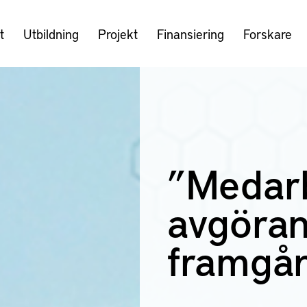
t
Utbildning
Projekt
Finansiering
Forskare
”Medar
avgöran
framgå