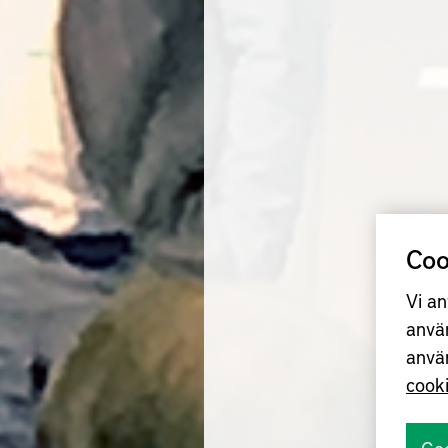
Coo
Vi an
anvä
anvä
cook