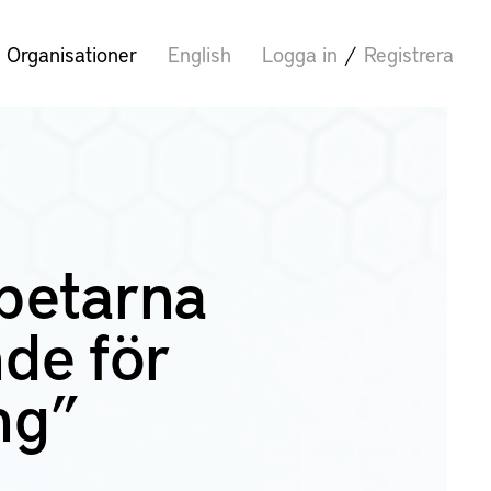
Organisationer
English
Logga in
/
Registrera
betarna
de för
ng”