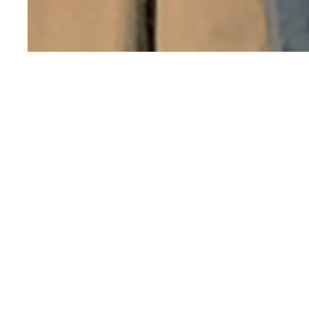
Christian Silva
Det var m
den 4 okto
gruppens f
medarbetar
konferense
och autom
företagsle