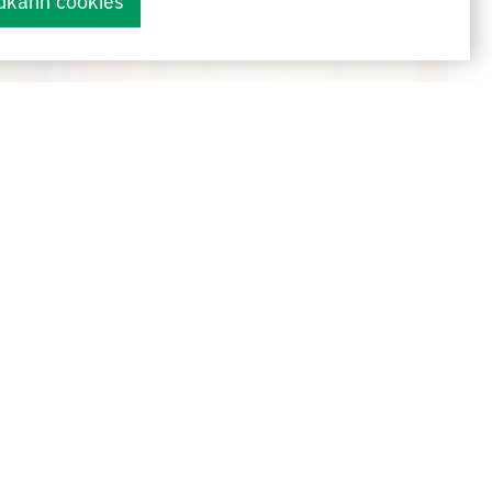
dkänn cookies
ändringsarbetet.
Göteborg
flera av
som under
isering
 och
dik, som