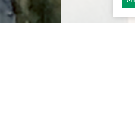
Go
sti betonar medarbetarnas betydelse i för
ånga intressanta föredrag under Automation Summit i 
ber. Christian Silvasti från Emballatorgruppen, som via 
öretag varit engagerad i Produktionslyftet, betonade
nas betydelse i förändringsarbetet för tillväxt, något 
n kom lite i skymundan bland teknikfrågor kring digital
ation. Christian uppmanade också närvarande politiker
dare att ta till sig Produktionslyftets budskap och meto