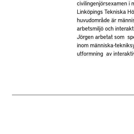
civilingenjörsexamen i 
kärnkraftsindustrin proj
Linköpings Tekniska H
Jörgen för en av Tr
huvudområde är männis
Forsknings&Innovations p
arbetsmiljö och interak
arbeta som forskare, 
Jörgen arbetat som spe
omfattande verktygsl
inom människa-tekniks
människa-tekniksyst
utformning av interakti