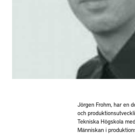
Jörgen Frohm, har en d
kontrollrumsproj
och produktionsutveckl
internationell offshore ve
Tekniska Högskola med 
också varit ansvarig 
Människan i produktion
teknik processen 