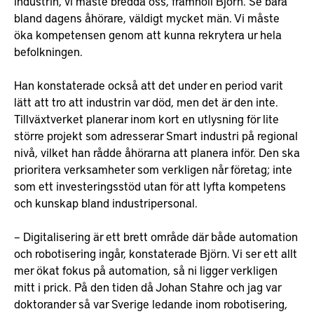
industrin, vi måste bredda oss, framhöll Björn. Se bara
bland dagens åhörare, väldigt mycket män. Vi måste
öka kompetensen genom att kunna rekrytera ur hela
befolkningen.
Han konstaterade också att det under en period varit
lätt att tro att industrin var död, men det är den inte.
Tillväxtverket planerar inom kort en utlysning för lite
större projekt som adresserar Smart industri på regional
nivå, vilket han rådde åhörarna att planera inför. Den ska
prioritera verksamheter som verkligen når företag; inte
som ett investeringsstöd utan för att lyfta kompetens
och kunskap bland industripersonal.
– Digitalisering är ett brett område där både automation
och robotisering ingår, konstaterade Björn. Vi ser ett allt
mer ökat fokus på automation, så ni ligger verkligen
mitt i prick. På den tiden då Johan Stahre och jag var
doktorander så var Sverige ledande inom robotisering,