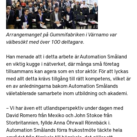
Arrangemanget på Gummifabriken i Värnamo var
välbesökt med över 100 deltagare.
Han menade att i detta arbete är Automation Småland
en viktig kugge i nätverket, där många små företag
tillsammans kan agera som en stor aktör. För att lyckas
med allt detta krävs tillgång till rätt kompetens, vilket är
en av anledningarna bakom Automation Smålands
väletablerade samarbete inom utbildning och akademi.
– Vi har även ett utlandsperspektiv under dagen med
David Romero från Mexiko och John Stokoe från
Storbritannien, fyllde Anna Öhrwall Rönnbäck i.
Automation Smålands förra frukostmöte täckte hela
området från förskola till högskola, det gäller att