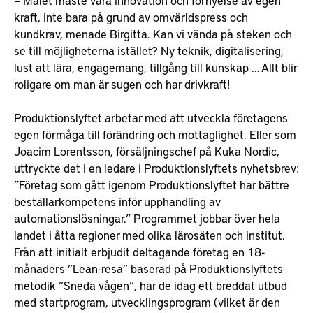
kraft, inte bara på grund av omvärldspress och
kundkrav, menade Birgitta. Kan vi vända på steken och
se till möjligheterna istället? Ny teknik, digitalisering,
lust att lära, engagemang, tillgång till kunskap … Allt blir
roligare om man är sugen och har drivkraft!
Produktionslyftet arbetar med att utveckla företagens
egen förmåga till förändring och mottaglighet. Eller som
Joacim Lorentsson, försäljningschef på Kuka Nordic,
uttryckte det i en ledare i Produktionslyftets nyhetsbrev:
”Företag som gått igenom Produktionslyftet har bättre
beställarkompetens inför upphandling av
automationslösningar.” Programmet jobbar över hela
landet i åtta regioner med olika lärosäten och institut.
Från att initialt erbjudit deltagande företag en 18-
månaders ”Lean-resa” baserad på Produktionslyftets
metodik ”Sneda vågen”, har de idag ett breddat utbud
med startprogram, utvecklingsprogram (vilket är den