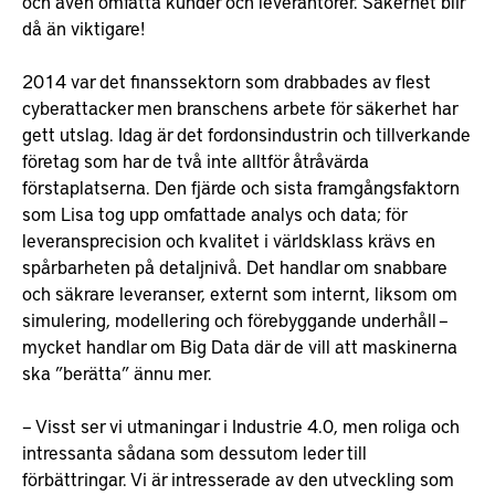
och även omfatta kunder och leverantörer. Säkerhet blir
då än viktigare!
2014 var det finanssektorn som drabbades av flest
cyberattacker men branschens arbete för säkerhet har
gett utslag. Idag är det fordonsindustrin och tillverkande
företag som har de två inte alltför åtråvärda
förstaplatserna. Den fjärde och sista framgångsfaktorn
som Lisa tog upp omfattade analys och data; för
leveransprecision och kvalitet i världsklass krävs en
spårbarheten på detaljnivå. Det handlar om snabbare
och säkrare leveranser, externt som internt, liksom om
simulering, modellering och förebyggande underhåll –
mycket handlar om Big Data där de vill att maskinerna
ska ”berätta” ännu mer.
– Visst ser vi utmaningar i Industrie 4.0, men roliga och
intressanta sådana som dessutom leder till
förbättringar. Vi är intresserade av den utveckling som