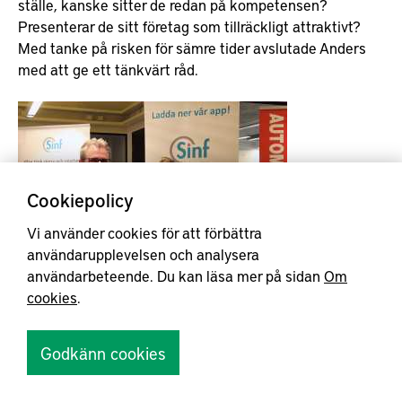
ställe, kanske sitter de redan på kompetensen?
Presenterar de sitt företag som tillräckligt attraktivt?
Med tanke på risken för sämre tider avslutade Anders
med att ge ett tänkvärt råd.
Cookiepolicy
Vi använder cookies för att förbättra
användarupplevelsen och analysera
Sinfs VD
användarbeteende. Du kan läsa mer på sidan
Om
Anders Ekdahl med Lisa Friel från Gnotec.
cookies
.
– Glöm inte att den som är aktiv under lite sämre tider
Godkänn cookies
har alla möjligheter att växa och ta nya marknadsdelar!
Avslutningsvis levererade Richard Hedman (Göteborgs