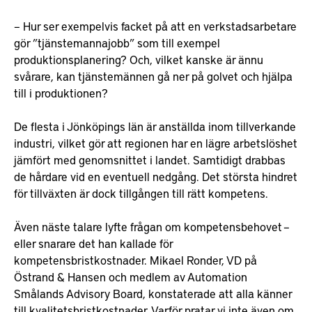
– Hur ser exempelvis facket på att en verkstadsarbetare
gör ”tjänstemannajobb” som till exempel
produktionsplanering? Och, vilket kanske är ännu
svårare, kan tjänstemännen gå ner på golvet och hjälpa
till i produktionen?
De flesta i Jönköpings län är anställda inom tillverkande
industri, vilket gör att regionen har en lägre arbetslöshet
jämfört med genomsnittet i landet. Samtidigt drabbas
de hårdare vid en eventuell nedgång. Det största hindret
för tillväxten är dock tillgången till rätt kompetens.
Även näste talare lyfte frågan om kompetensbehovet –
eller snarare det han kallade för
kompetensbristkostnader. Mikael Ronder, VD på
Östrand & Hansen och medlem av Automation
Smålands Advisory Board, konstaterade att alla känner
till kvalitetsbristkostnader. Varför pratar vi inte även om