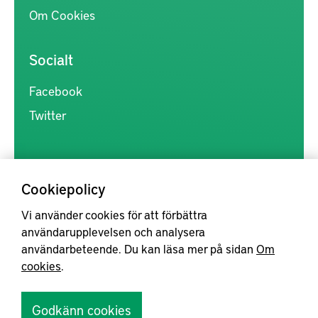
Om Cookies
Socialt
Facebook
Twitter
Cookiepolicy
Vi använder cookies för att förbättra
Kunskapsförmedlingen är en samlingsplats för svensk forskning
användarupplevelsen och analysera
inom produkt- och produktionsutveckling, med syftet att göra
användarbeteende. Du kan läsa mer på sidan
Om
forskningsresultat mer tillgängliga för industrin, samt att stärka
cookies
.
samverkan mellan högskolor, institut och näringsliv.
Godkänn cookies