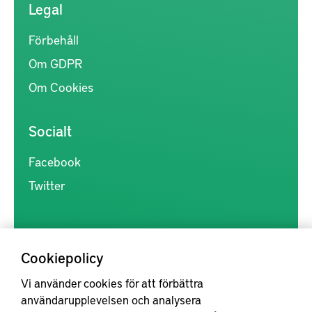
Legal
Förbehåll
Om GDPR
Om Cookies
Socialt
Facebook
Twitter
Cookiepolicy
Vi använder cookies för att förbättra
Kunskapsförmedlingen är en samlingsplats för svensk forskning
användarupplevelsen och analysera
inom produkt- och produktionsutveckling, med syftet att göra