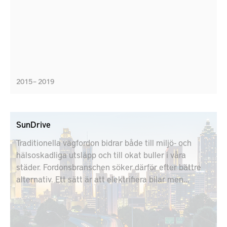
2015 – 2019
SunDrive
Traditionella vägfordon bidrar både till miljö- och
hälsoskadliga utsläpp och till okat buller i våra
städer. Fordonsbranschen söker därför efter bättre
alternativ. Ett sätt är att elektrifiera bilar men
tekniken brottas fortfarande med problem.
Framförallt är det batteriernas begränsade kapacitet
som hindrar ett verkligt genombrott.