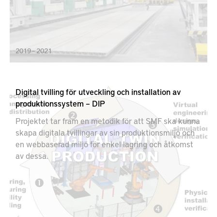
metoden för fogning av blandade material, såsom
gjutet och extruderat aluminium och för svetsning
med hög hastighet, upp till 5m/min.
2019 – 2021
Digital tvilling för utveckling och installation av
produktionssystem – DIP
Projektet tar fram en metodik för att SMF ska kunna
skapa digitala tvillingar av sin produktionsmiljö och
en webbaserad miljö för enkel lagring och åtkomst
av dessa.