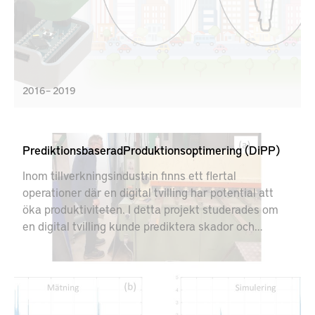
2016 – 2019
PrediktionsbaseradProduktionsoptimering (DiPP)
Inom tillverkningsindustrin finns ett flertal
operationer där en digital tvilling har potential att
öka produktiviteten. I detta projekt studerades om
en digital tvilling kunde prediktera skador och
degradering av en klippmaskin på SSAB. Projektet
gav goda resultat och vi planerar att gå vidare med
nya projekt.