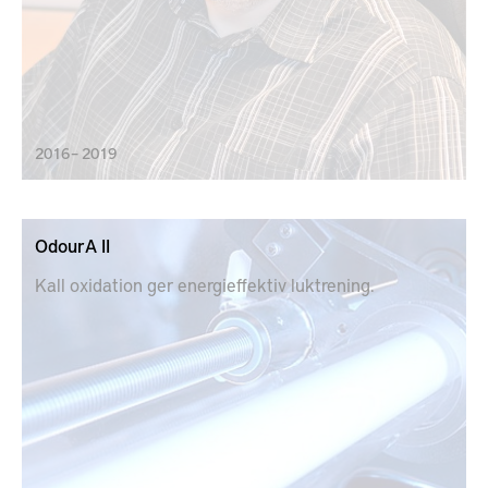
2016 – 2019
OdourA II
Kall oxidation ger energieffektiv luktrening.