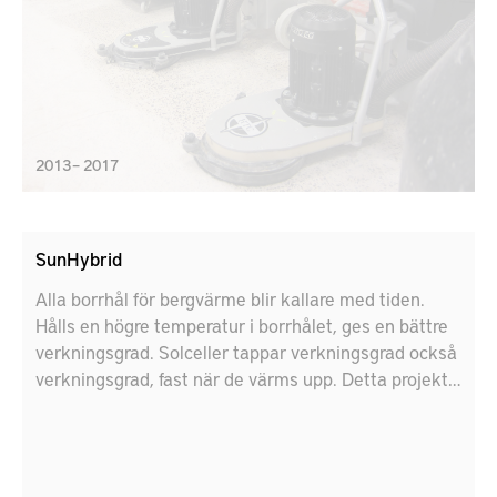
2013 – 2017
SunHybrid
Alla borrhål för bergvärme blir kallare med tiden.
Hålls en högre temperatur i borrhålet, ges en bättre
verkningsgrad. Solceller tappar verkningsgrad också
verkningsgrad, fast när de värms upp. Detta projekt
ska utveckla en solhybrid som ska kyla solcellen och
värma borrhållet för bergvärme för att få ut bästa
verkningsgrad.