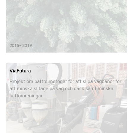
2016 – 2019
ViaFutura
Projekt om bättre metoder för att slipa vägbanor för
att minska slitage på väg och däck samt minska
luftföroreningar.