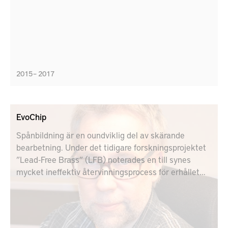
2015 – 2017
EvoChip
Spånbildning är en oundviklig del av skärande
bearbetning. Under det tidigare forskningsprojektet
”Lead-Free Brass” (LFB) noterades en till synes
mycket ineffektiv återvinningsprocess för erhållet
mässingsskrot, inklusive spånor.