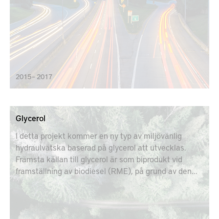
2015 – 2017
Glycerol
I detta projekt kommer en ny typ av miljövänlig
hydraulvätska baserad på glycerol att utvecklas.
Främsta källan till glycerol är som biprodukt vid
framställning av biodiesel (RME), på grund av den
stora efterfrågan på biodiesel så har det skapats ett
stort överskott av glycerol på marknaden och idag
behandlas glycerolet i många fall som ett
avfallsmaterial.