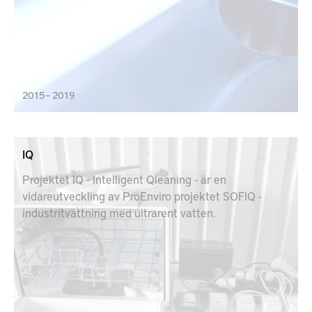
2015 – 2019
IQ
Projektet IQ - Intelligent Qleaning - är en
vidareutveckling av ProEnviro projektet SOFIQ -
industritvättning med ultrarent vatten.