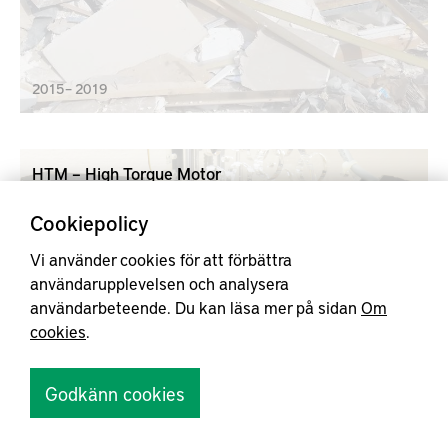
2015 – 2019
HTM – High Torque Motor
Nya lagar och förordningar skärper kraven på mer
Cookiepolicy
energieffektiva lösningar med mindre
koldioxidutsläpp. Syftet med HTM är att verifiera
Vi använder cookies för att förbättra
Simplex Motion patenterade teknologi för
användarupplevelsen och analysera
motorstyrning med den senaste teknikens
användarbeteende. Du kan läsa mer på sidan
Om
elektriska motorer med hög momenttäthet.
cookies
.
Godkänn cookies