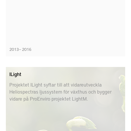
2013 – 2016
ILight
Projektet ILight syftar till att vidareutveckla
Heliospectras ljussystem för växthus och bygger
vidare på ProEnviro projektet LightM.