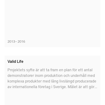
2013 – 2016
Valid Life
Projektets syfte är att ta fram en plan för ett antal
demonstratorer inom produktion och underhåll med
komplexa produkter med lång livslängd producerade
av internationella företag i Sverige. Målet är att göra
en plan för att utveckla demonstranter i produktion
och underhåll med hjälp av artificiell intelligens
teknik, digital teknik och metoder för lifecycle