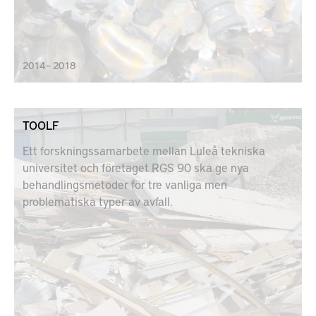
2014 – 2018
TOOLF
Ett forskningssamarbete mellan Luleå tekniska
universitet och företaget RGS 90 ska ge nya
behandlingsmetoder för tre vanliga men
problematiska typer av avfall.