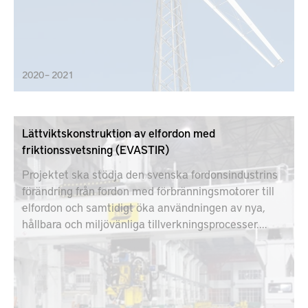
2020 – 2021
Lättviktskonstruktion av elfordon med
friktionssvetsning (EVASTIR)
Projektet ska stödja den svenska fordonsindustrins
förändring från fordon med förbränningsmotorer till
elfordon och samtidigt öka användningen av nya,
hållbara och miljövänliga tillverkningsprocesser.
Projektet kommer att vidareutveckla
friktionsomrörningssvetsning (FSW) för att
möjliggöra tillverkning av en kostnadseffektiv,
skalbar, lättvikts- och krocksäker batterilåda för
elbilar. De tekniska målen är att utveckla FSW-