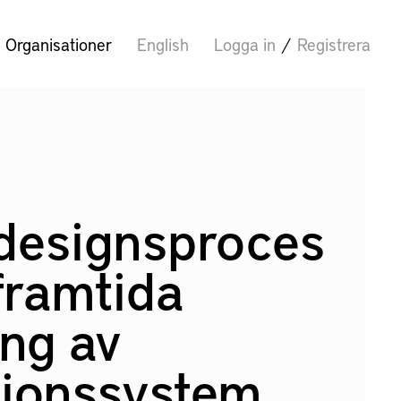
Organisationer
English
Logga in
/
Registrera
designsproces
 framtida
ing av
tionssystem