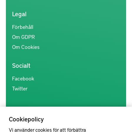
Legal
Förbehåll
Om GDPR
Om Cookies
Socialt
Facebook
Twitter
Cookiepolicy
Vi använder cookies för att förbättra
Kunskapsförmedlingen är en samlingsplats för svensk forskning