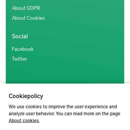
About GDPR
About Cookies
Social
Facebook
Twitter
Cookiepolicy
Kunskapsförmedlingen är en samlingsplats för svensk forskning
We use cookies to improve the user experience and
inom produkt- och produktionsutveckling, med syftet att göra
analyze user behavior. You can read more on the page
forskningsresultat mer tillgängliga för industrin, samt att stärka
About cookies
.
samverkan mellan högskolor, institut och näringsliv.