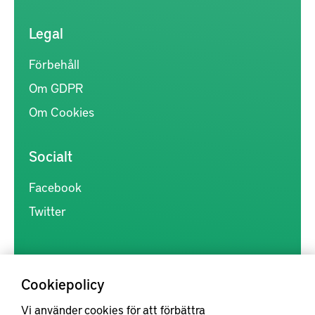
Legal
Förbehåll
Om GDPR
Om Cookies
Socialt
Facebook
Twitter
Cookiepolicy
Vi använder cookies för att förbättra
Kunskapsförmedlingen är en samlingsplats för svensk forskning