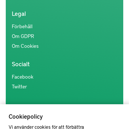
Legal
Förbehåll
Om GDPR
Om Cookies
Socialt
Facebook
Twitter
Cookiepolicy
Vi använder cookies för att förbättra
Kunskapsförmedlingen är en samlingsplats för svensk forskning