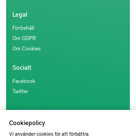
Legal
Förbehåll
Om GDPR
Om Cookies
Socialt
Facebook
Twitter
Cookiepolicy
Vi använder cookies för att förbättra
Kunskapsförmedlingen är en samlingsplats för svensk forskning