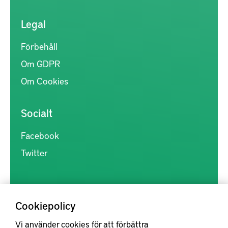
Legal
Förbehåll
Om GDPR
Om Cookies
Socialt
Facebook
Twitter
Cookiepolicy
Vi använder cookies för att förbättra
Kunskapsförmedlingen är en samlingsplats för svensk forskning