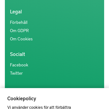
Legal
Förbehåll
Om GDPR
Om Cookies
Socialt
Facebook
Twitter
Cookiepolicy
Vi använder cookies för att förbättra
Kunskapsförmedlingen är en samlingsplats för svensk forskning