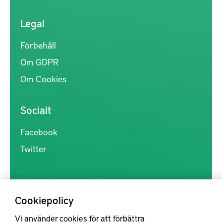
Legal
Förbehåll
Om GDPR
Om Cookies
Socialt
Facebook
Twitter
Cookiepolicy
Vi använder cookies för att förbättra
Kunskapsförmedlingen är en samlingsplats för svensk forskning