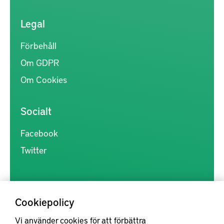
Legal
Förbehåll
Om GDPR
Om Cookies
Socialt
Facebook
Twitter
Cookiepolicy
Vi använder cookies för att förbättra
Kunskapsförmedlingen är en samlingsplats för svensk forskning