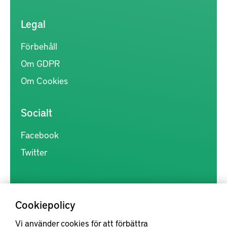
Legal
Förbehåll
Om GDPR
Om Cookies
Socialt
Facebook
Twitter
Cookiepolicy
Vi använder cookies för att förbättra
Kunskapsförmedlingen är en samlingsplats för svensk forskning