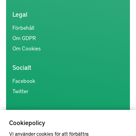
Legal
Förbehåll
Om GDPR
Om Cookies
Socialt
Facebook
Twitter
Cookiepolicy
Vi använder cookies för att förbättra
Kunskapsförmedlingen är en samlingsplats för svensk forskning