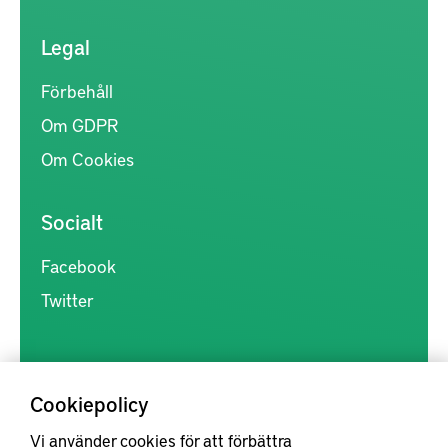
Legal
Förbehåll
Om GDPR
Om Cookies
Socialt
Facebook
Twitter
Cookiepolicy
Vi använder cookies för att förbättra
Kunskapsförmedlingen är en samlingsplats för svensk forskning