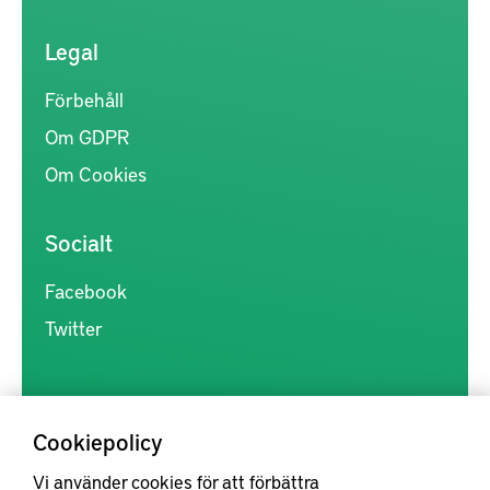
Legal
Förbehåll
Om GDPR
Om Cookies
Socialt
Facebook
Twitter
Cookiepolicy
Vi använder cookies för att förbättra
Kunskapsförmedlingen är en samlingsplats för svensk forskning