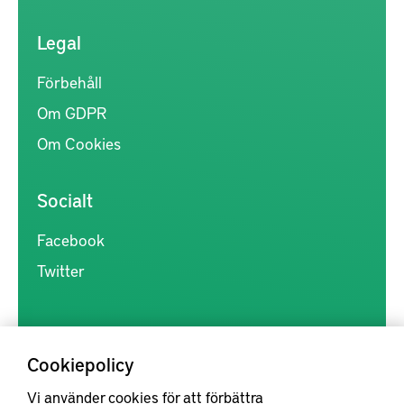
Legal
Förbehåll
Om GDPR
Om Cookies
Socialt
Facebook
Twitter
Cookiepolicy
Vi använder cookies för att förbättra
Kunskapsförmedlingen är en samlingsplats för svensk forskning