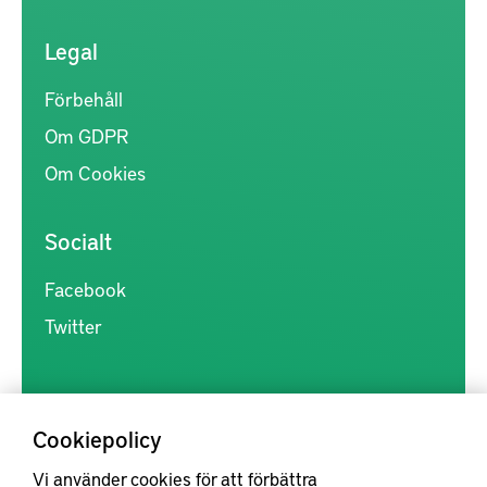
Legal
Förbehåll
Om GDPR
Om Cookies
Socialt
Facebook
Twitter
Cookiepolicy
Vi använder cookies för att förbättra
Kunskapsförmedlingen är en samlingsplats för svensk forskning