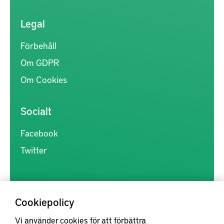
Legal
Förbehåll
Om GDPR
Om Cookies
Socialt
Facebook
Twitter
Cookiepolicy
Vi använder cookies för att förbättra
Kunskapsförmedlingen är en samlingsplats för svensk forskning