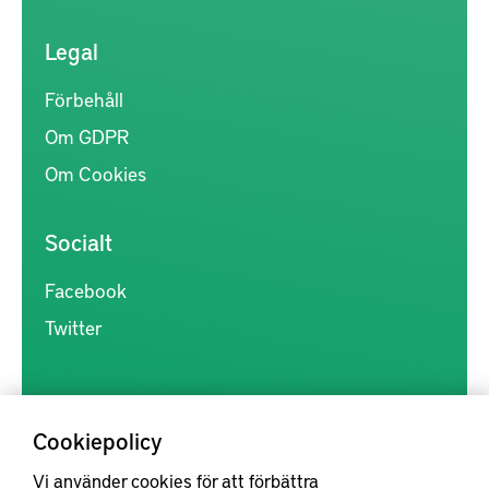
Legal
Förbehåll
Om GDPR
Om Cookies
Socialt
Facebook
Twitter
Cookiepolicy
Vi använder cookies för att förbättra
Kunskapsförmedlingen är en samlingsplats för svensk forskning