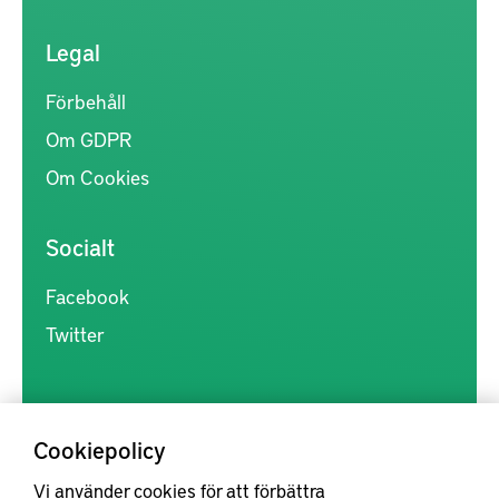
Legal
Förbehåll
Om GDPR
Om Cookies
Socialt
Facebook
Twitter
Cookiepolicy
Vi använder cookies för att förbättra
Kunskapsförmedlingen är en samlingsplats för svensk forskning