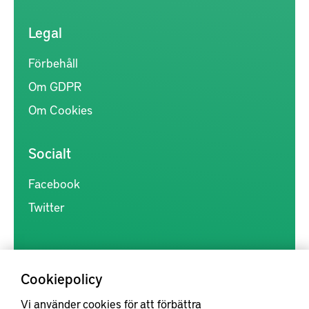
Legal
Förbehåll
Om GDPR
Om Cookies
Socialt
Facebook
Twitter
Cookiepolicy
Vi använder cookies för att förbättra
Kunskapsförmedlingen är en samlingsplats för svensk forskning