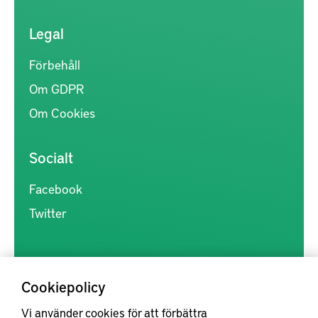
Legal
Förbehåll
Om GDPR
Om Cookies
Socialt
Facebook
Twitter
Cookiepolicy
Vi använder cookies för att förbättra
Kunskapsförmedlingen är en samlingsplats för svensk forskning