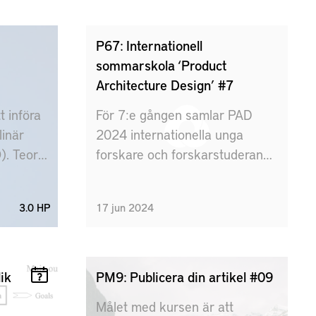
der och
formulera en
och
produktionsutvecklingsstrategi
 som ska
för ett givet produktionsavsnitt.
P67: Internationell
try 4.0.
sommarskola ‘Product
nsiva
Architecture Design’ #7
a
t införa
För 7:e gången samlar PAD
an
linär
2024 internationella unga
 system
. Teorin
forskare och forskarstuderande
av
som för närvarande forskar
 att ge
inom metodisk
neration
3.0 HP
17
jun
2024
 att
produktutveckling med fokus
på produktarkitekturer och
erat på
modularitet. Veckan är fylld
ysiska
med praktiska workshops för
ik
PM9: Publicera din artikel #09
att tillämpa delar av
Målet med kursen är att
genomgångna