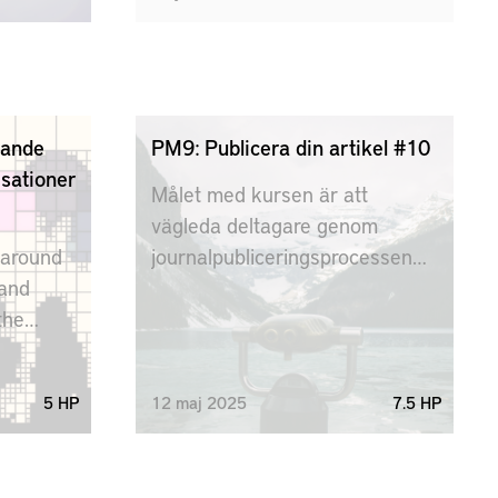
whistleblowing, scientific
misconduct, authorship and
credit in research, informed
consent, conflicts of interest,
and the engineer’s
rande
PM9: Publicera din artikel #10
responsibility for sustainable
sationer
development. Professional
Målet med kursen är att
engineering codes of ethics and
vägleda deltagare genom
major research ethical
 around
journalpubliceringsprocessen
declarations will be introduced.
 and
med en egen artikel.
the
plore
e and
5 HP
12
maj
2025
7.5 HP
ions.