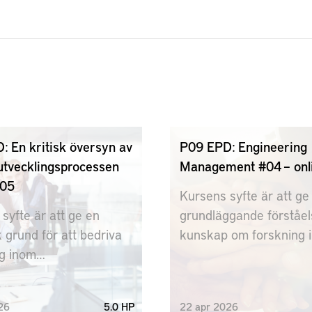
: En kritisk översyn av
P09 EPD: Engineering
utvecklingsprocessen
Management #04 – onl
#05
Kursens syfte är att ge
syfte är att ge en
grundläggande förståel
k grund för att bedriva
kunskap om forskning 
ng inom
ledning av ingenjörsar
tveckling.
produktutveckling i
industrisammanhang.
26
5.0 HP
22
apr
2026