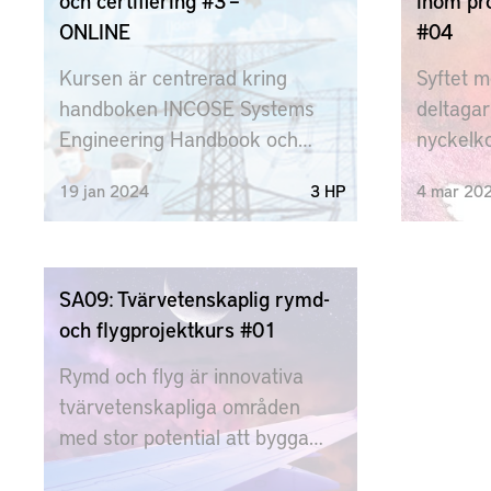
och certifiering #3 –
inom pr
möjlighe
ONLINE
#04
genomfö
Kursen är centrerad kring
Syftet m
Beskriva
handboken INCOSE Systems
deltagar
principe
Engineering Handbook och
nyckelko
körs som en studiecirkel.
deras k
19
jan
2024
3 HP
4
mar
20
Kursen ger en introduktion till
färdighe
området INCOSE och möjlighet
kvalitat
att som kursdeltagare certifiera
Deltaga
sig.
en förm
SA09: Tvärvetenskaplig rymd-
utvärder
och flygprojektkurs #01
metoder 
Rymd och flyg är innovativa
empirisk
tvärvetenskapliga områden
därutöve
med stor potential att bygga
deltagar
hållbara lösningar och företag. I
premisse