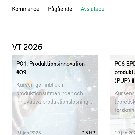
Kommande
Pågående
Avslutade
VT 2026
P01: Produktionsinnovation
P06 EPD
#09
produkt
(PUP) 
Kursen ger inblick i
produktionsutmaningar och
Kursens 
innovativa produktionslösningar
teoretis
hos ett stort antal
forskni
producerande företag, som
produktu
tjänar som inspiration och ”live
21
jan
2026
7.5 HP
19
jan
20