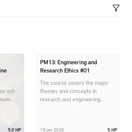
PM13: Engineering and
ine
Research Ethics #01
The course covers the major
se och
themes and concepts in
inom
research and engineering
bete och
ethics, such as the professional
responsibilities of engineers,
dual-use problems,
5.0 HP
19
jan
2026
5 HP