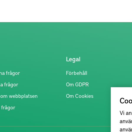
Legal
na frågor
Förbehåll
a frågor
Om GDPR
r om webbplatsen
Om Cookies
Coo
 frågor
Vi an
anvä
anvä