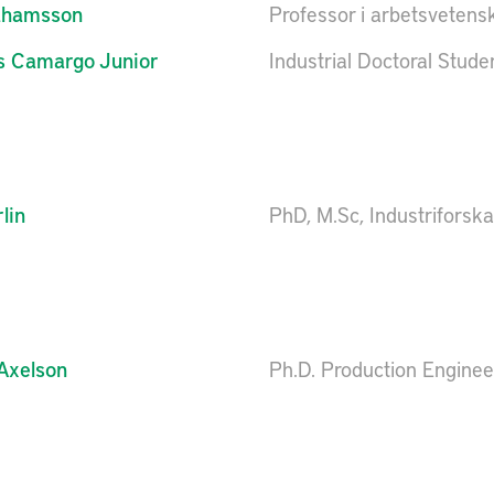
ahamsson
Professor i arbetsvetens
s Camargo Junior
Industrial Doctoral Stude
lin
PhD, M.Sc, Industriforsk
Axelson
Ph.D. Production Enginee