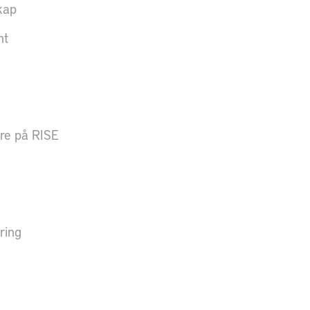
kap
nt
are på RISE
ring