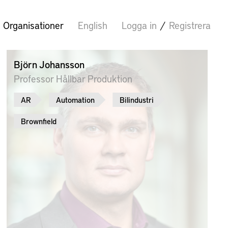
Organisationer
English
Logga in
/
Registrera
Björn Johansson
Professor Hållbar Produktion
AR
Automation
Bilindustri
Brownfield