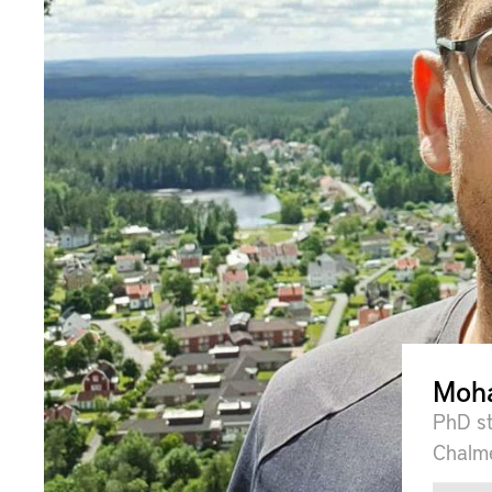
Moh
PhD st
Chalme