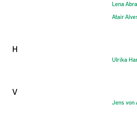
Lena
Abr
Atair
Alve
H
Ulrika
Har
V
Jens
von 