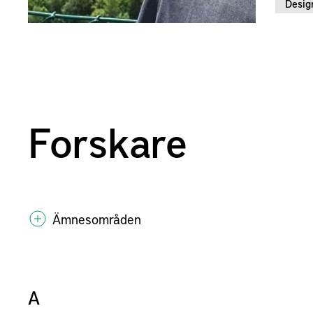
Desig
Forskare
Ämnesområden
A